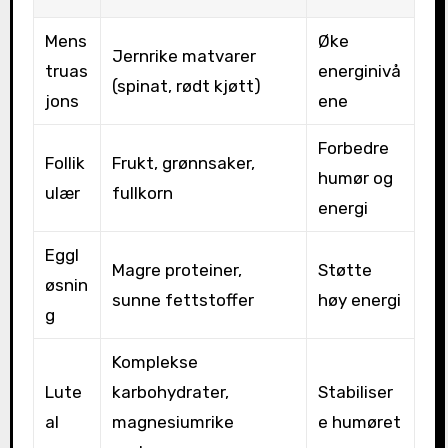
Mens
Øke
Jernrike matvarer
truas
energinivå
(spinat, rødt kjøtt)
jons
ene
Forbedre
Follik
Frukt, grønnsaker,
humør og
ulær
fullkorn
energi
Eggl
Magre proteiner,
Støtte
øsnin
sunne fettstoffer
høy energi
g
Komplekse
Lute
karbohydrater,
Stabiliser
al
magnesiumrike
e humøret