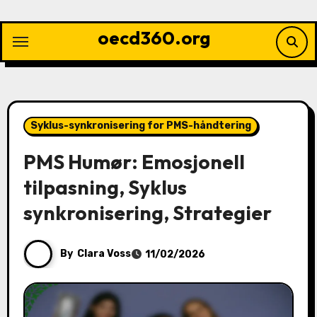
Skip
to
oecd360.org
content
Syklus-synkronisering for PMS-håndtering
PMS Humør: Emosjonell
tilpasning, Syklus
synkronisering, Strategier
By
Clara Voss
11/02/2026