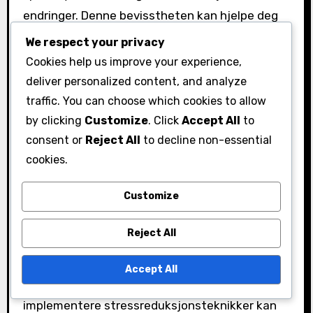
endringer. Denne bevisstheten kan hjelpe deg
med å forutsi humørsvingninger og forberede
We respect your privacy
mestringsstrategier på forhånd. Noen individer
Cookies help us improve your experience,
finner at hormonelle prevensjonsmidler kan
deliver personalized content, and analyze
bidra til å stabilisere disse svingningene, men
traffic. You can choose which cookies to allow
det er viktig å konsultere en helsepersonell for
by clicking
Customize
. Click
Accept All
to
consent or
Reject All
to decline non-essential
personlige råd.
cookies.
Stressnivåer
Customize
Stress kan forverre emosjonelle symptomer
under PMS. Høye stressnivåer kan forsterke
Reject All
følelser av angst og irritabilitet, noe som gjør
det vanskeligere å håndtere PMS-relaterte
Accept All
humørforandringer. Å identifisere stressorer og
implementere stressreduksjonsteknikker kan