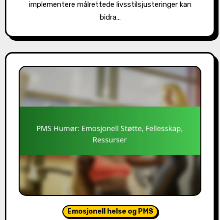
implementere målrettede livsstilsjusteringer kan
bidra…
Emosjonell helse og PMS