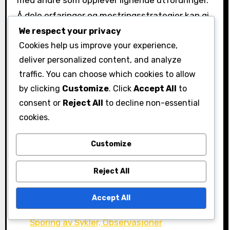
Å dele erfaringer og mestringsstrategier kan gi
trøst og praktiske råd.
We respect your privacy
Cookies help us improve your experience,
Planlegg regelmessige sjekker med
deliver personalized content, and analyze
støttende venner eller familiemedlemmer.
traffic. You can choose which cookies to allow
Praktiser aktiv lytting når andre deler sine
by clicking
Customize
. Click
Accept All
to
følelser.
consent or
Reject All
to decline non-essential
Vær tålmodig og forståelsesfull, både med
cookies.
deg selv og andre.
Customize
Relaterte artikler
Reject All
PMS Humør: Følelsesmessig velvære,
Syklusfaser, Ritualer
Accept All
PMS Humør: Følelsesmessige Trender,
Sporing av Sykler, Observasjoner