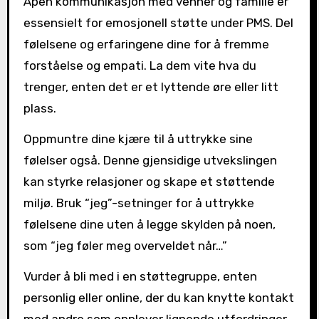
Åpen kommunikasjon med venner og familie er
essensielt for emosjonell støtte under PMS. Del
følelsene og erfaringene dine for å fremme
forståelse og empati. La dem vite hva du
trenger, enten det er et lyttende øre eller litt
plass.
Oppmuntre dine kjære til å uttrykke sine
følelser også. Denne gjensidige utvekslingen
kan styrke relasjoner og skape et støttende
miljø. Bruk “jeg”-setninger for å uttrykke
følelsene dine uten å legge skylden på noen,
som “jeg føler meg overveldet når…”
Vurder å bli med i en støttegruppe, enten
personlig eller online, der du kan knytte kontakt
med andre som opplever lignende utfordringer.