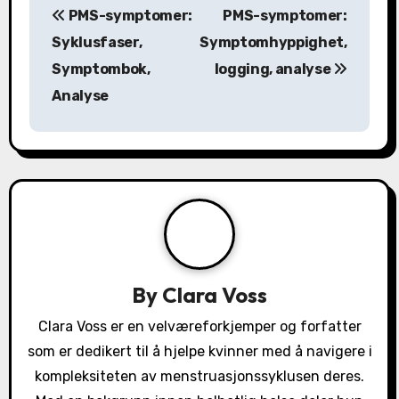
PMS-symptomer:
PMS-symptomer:
o
Syklusfaser,
Symptomhyppighet,
s
Symptombok,
logging, analyse
Analyse
t
n
a
v
i
g
By
Clara Voss
a
Clara Voss er en velværeforkjemper og forfatter
som er dedikert til å hjelpe kvinner med å navigere i
t
kompleksiteten av menstruasjonssyklusen deres.
i