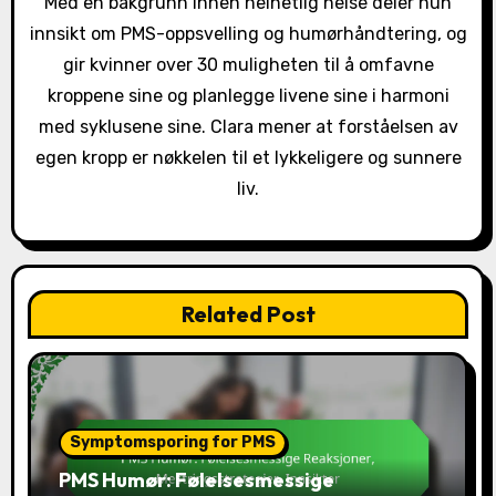
Med en bakgrunn innen helhetlig helse deler hun
o
innsikt om PMS-oppsvelling og humørhåndtering, og
gir kvinner over 30 muligheten til å omfavne
n
kroppene sine og planlegge livene sine i harmoni
med syklusene sine. Clara mener at forståelsen av
egen kropp er nøkkelen til et lykkeligere og sunnere
liv.
Related Post
Symptomsporing for PMS
PMS Humør: Følelsesmessige