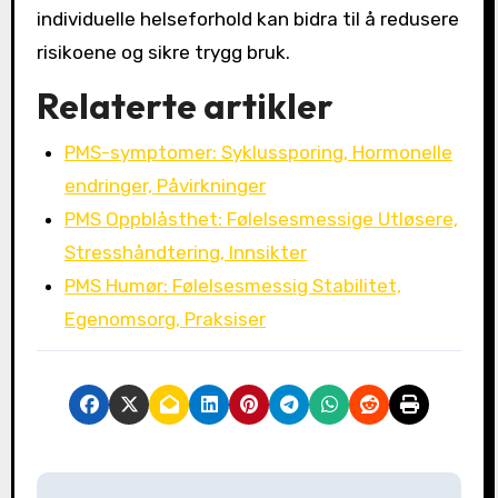
individuelle helseforhold kan bidra til å redusere
risikoene og sikre trygg bruk.
Relaterte artikler
PMS-symptomer: Syklussporing, Hormonelle
endringer, Påvirkninger
PMS Oppblåsthet: Følelsesmessige Utløsere,
Stresshåndtering, Innsikter
PMS Humør: Følelsesmessig Stabilitet,
Egenomsorg, Praksiser
P