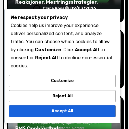
Reaksjoner, Mestringsstrategier,
Innsikter
Clara Voss
09/03/2026
We respect your privacy
Cookies help us improve your experience,
deliver personalized content, and analyze
traffic. You can choose which cookies to allow
by clicking
Customize
. Click
Accept All
to
Symptomsporing for PMS
consent or
Reject All
to decline non-essential
PMS Oppblåsthet: Daglige
cookies.
Observasjoner, Diagrammer, Logger
Clara Voss
09/03/2026
Customize
Reject All
Accept All
Symptomsporing for PMS
PMS Oppblåsthet: